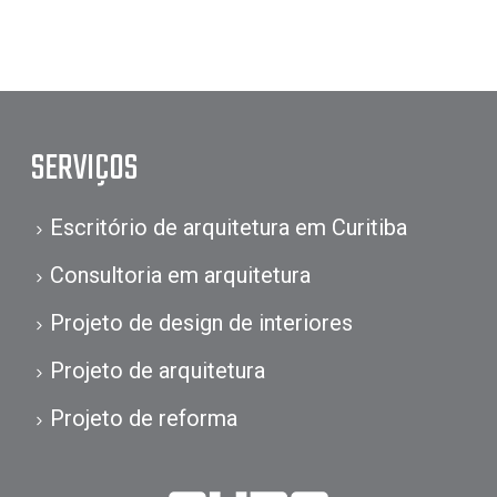
SERVIÇOS
Escritório de arquitetura em Curitiba
Consultoria em arquitetura
Projeto de design de interiores
Projeto de arquitetura
Projeto de reforma