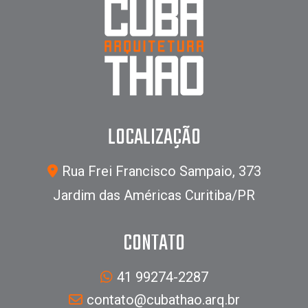
LOCALIZAÇÃO
Rua Frei Francisco Sampaio, 373
Jardim das Américas Curitiba/PR
CONTATO
41 99274-2287
contato@cubathao.arq.br