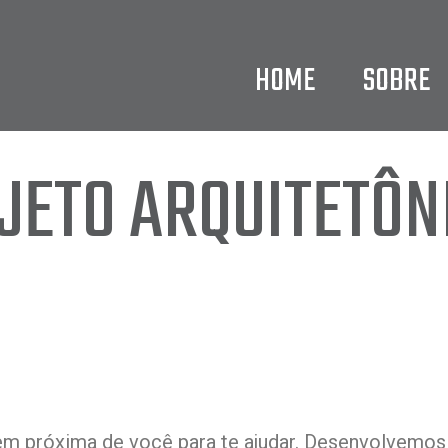
HOME
SOBRE
JETO ARQUITETÔN
em próxima de você para te ajudar. Desenvolvemo