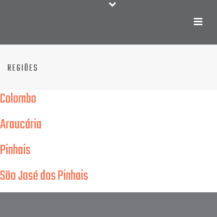
REGIÕES
Colombo
Araucária
Pinhais
São José dos Pinhais